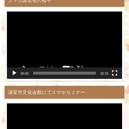
スマホ講習会の様子
動
画
プ
レ
ー
ヤ
ー
00:00
02:33
浦安市文化会館にてスマホセミナー
動
画
プ