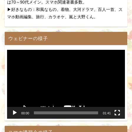
は70～90代メイン。スマホ関連著書多数。
▶好きなもの：和風なもの、着物、大河ドラマ、百人一首、ス
マホ動画編集、旅行、カラオケ、嵐と大野くん。
ウェビナーの様子
動
画
プ
レ
ー
ヤ
ー
00:00
01:41