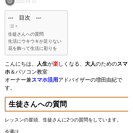
2020.04.15
--- 目次 ---
生徒さんへの質問
生活にウキウキが足りない
花を飾って生活に彩りを
こんにちは。
人生
が
楽
しくなる、
大人
のための
スマ
ホ
＆パソコン教室
オーナー兼
スマホ活用
アドバイザーの増田由紀で
す。
生徒さんへの質問
レッスンの冒頭、生徒さんに2つの質問をしています。
今週は