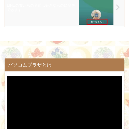
LINEの友だちの名前は好きなものに変更
できます
パソコムプラザとは
動
画
プ
レ
ー
ヤ
ー