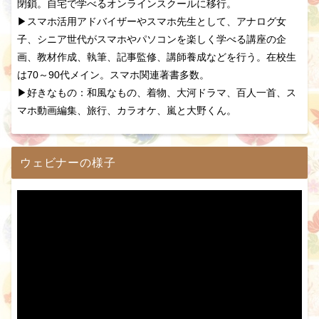
閉鎖。自宅で学べるオンラインスクールに移行。
▶スマホ活用アドバイザーやスマホ先生として、アナログ女
子、シニア世代がスマホやパソコンを楽しく学べる講座の企
画、教材作成、執筆、記事監修、講師養成などを行う。在校生
は70～90代メイン。スマホ関連著書多数。
▶好きなもの：和風なもの、着物、大河ドラマ、百人一首、ス
マホ動画編集、旅行、カラオケ、嵐と大野くん。
ウェビナーの様子
動
画
プ
レ
ー
ヤ
ー