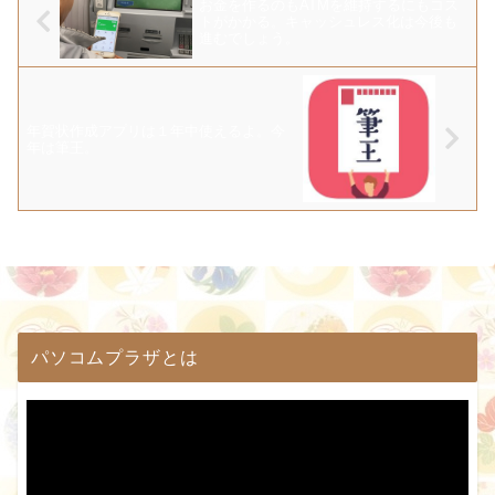
お金を作るのもATMを維持するにもコス
トがかかる。キャッシュレス化は今後も
進むでしょう。
年賀状作成アプリは１年中使えるよ。今
年は筆王。
パソコムプラザとは
動
画
プ