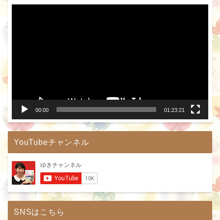
動
画
プ
レ
ー
ヤ
ー
00:00
01:23:21
YouTubeチャンネル
SNSはこちら