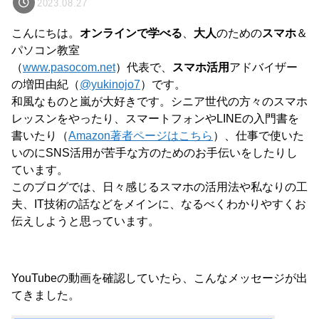
2023.08.27
こんにちは。
オンラインで学べる
、
大人
のための
スマホ
＆
パソコン教室
（
www.pasocom.net
）代表で、
スマホ活用
アドバイザー
の増田由紀（
@yukinojo7
）です。
和風なものと嵐が大好きです。シニア世代の方々のスマホ
レッスンをやったり、スマートフォンやLINEの入門書を
書いたり（
Amazon著者ページはこちら
）、仕事で使いた
いのにSNS活用が苦手な方のためのお手伝いをしたりし
ています。
このブログでは、日々感じるスマホの活用法や私なりの工
夫、IT技術の話などをメインに、なるべくわかりやすくお
伝えしようと思っています。
YouTubeの動画を確認していたら、こんなメッセージが出
てきました。