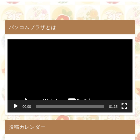
パソコムプラザとは
動
画
プ
レ
ー
ヤ
ー
00:00
01:15
投稿カレンダー