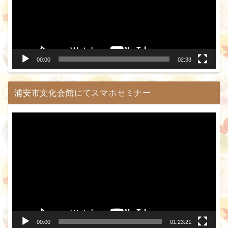
ー
ヤ
ー
00:00
02:33
浦安市文化会館にてスマホセミナー
動
画
プ
レ
ー
ヤ
ー
00:00
01:23:21