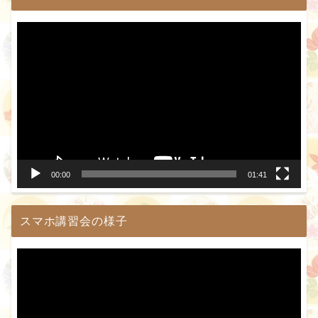
動
画
プ
レ
ー
ヤ
ー
00:00
01:41
スマホ講習会の様子
動
画
プ
レ