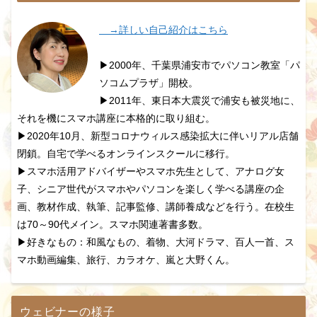
→詳しい自己紹介はこちら
▶2000年、千葉県浦安市でパソコン教室「パ
ソコムプラザ」開校。
▶2011年、東日本大震災で浦安も被災地に、
それを機にスマホ講座に本格的に取り組む。
▶2020年10月、新型コロナウィルス感染拡大に伴いリアル店舗
閉鎖。自宅で学べるオンラインスクールに移行。
▶スマホ活用アドバイザーやスマホ先生として、アナログ女
子、シニア世代がスマホやパソコンを楽しく学べる講座の企
画、教材作成、執筆、記事監修、講師養成などを行う。在校生
は70～90代メイン。スマホ関連著書多数。
▶好きなもの：和風なもの、着物、大河ドラマ、百人一首、ス
マホ動画編集、旅行、カラオケ、嵐と大野くん。
ウェビナーの様子