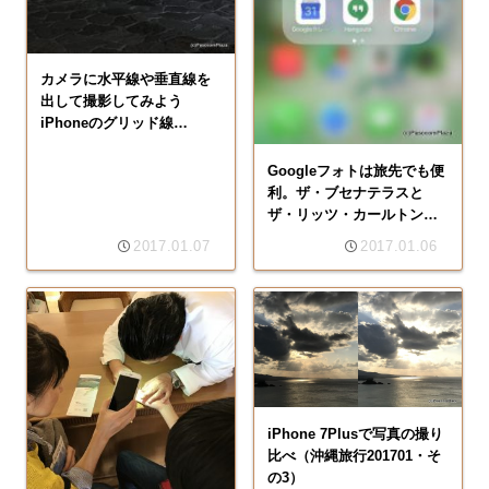
カメラに水平線や垂直線を
出して撮影してみよう
iPhoneのグリッド線
（201701沖縄旅行・その
6）
Googleフォトは旅先でも便
利。ザ・ブセナテラスと
ザ・リッツ・カールトン沖
縄のWi-Fiを使う。（沖縄旅
2017.01.07
2017.01.06
行201701・その5）
iPhone 7Plusで写真の撮り
比べ（沖縄旅行201701・そ
の3）