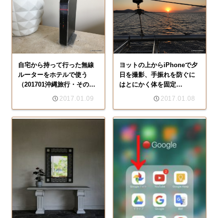
自宅から持って行った無線
ヨットの上からiPhoneで夕
ルーターをホテルで使う
日を撮影、手振れを防ぐに
（201701沖縄旅行・その
はとにかく体を固定
8）
（201701沖縄旅行・その
2017.01.09
2017.01.08
7）