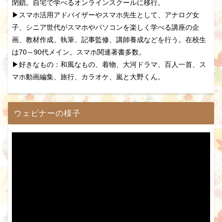
閉鎖。自宅で学べるオンラインスクールに移行。
▶スマホ活用アドバイザーやスマホ先生として、アナログ女
子、シニア世代がスマホやパソコンを楽しく学べる講座の企
画、教材作成、執筆、記事監修、講師養成などを行う。在校生
は70～90代メイン。スマホ関連著書多数。
▶好きなもの：和風なもの、着物、大河ドラマ、百人一首、ス
マホ動画編集、旅行、カラオケ、嵐と大野くん。
ウェビナーの様子
動
画
プ
レ
ー
ヤ
ー