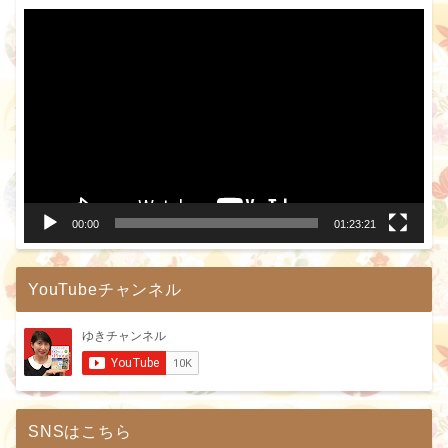
動
画
プ
レ
ー
ヤ
ー
00:00
01:23:21
YouTubeチャンネル
SNSはこちら