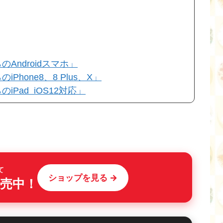
Androidスマホ」
hone8、8 Plus、X」
Pad iOS12対応」
て
ショップを見る →
売中！