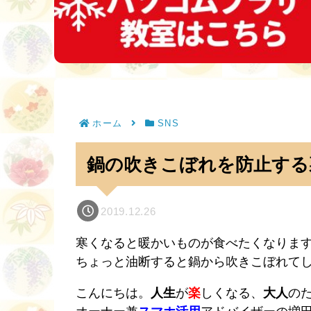
ホーム
SNS
鍋の吹きこぼれを防止する
2019.12.26
寒くなると暖かいものが食べたくなりま
ちょっと油断すると鍋から吹きこぼれて
こんにちは。
人生
が
楽
しくなる、
大人
の