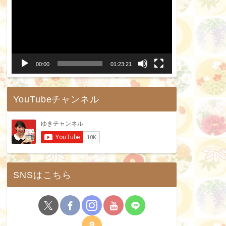
画
プ
レ
ー
00:00
01:23:21
ヤ
ー
YouTubeチャンネル
SNSはこちら