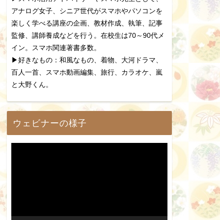
アナログ女子、シニア世代がスマホやパソコンを
楽しく学べる講座の企画、教材作成、執筆、記事
監修、講師養成などを行う。在校生は70～90代メ
イン。スマホ関連著書多数。
▶好きなもの：和風なもの、着物、大河ドラマ、
百人一首、スマホ動画編集、旅行、カラオケ、嵐
と大野くん。
ウェビナーの様子
動
画
プ
レ
ー