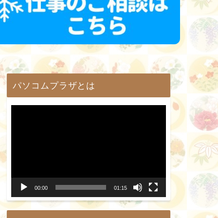
パソコムプラザとは
動
画
プ
レ
ー
00:00
01:15
ヤ
ー