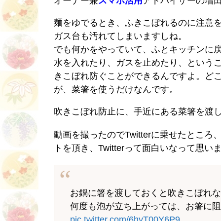
オーナー兼
スマホ活用
アドバイザーの増
麺をゆでるとき、ふきこぼれるのに注意
ガス台も汚れてしまいますしね。
でも何かをやっていて、ふとキッチンに
水を入れたり、ガスを止めたり、という
きこぼれ防ぐことができるんですよ。ど
が、菜箸を使うだけなんです。
吹きこぼれ防止に、手近にある菜箸を渡
動画を撮ったのでTwitterに乗せたと
トを頂き、Twitterって面白いなって思
お鍋に箸を渡しておくと吹きこぼれ
何度も泡が立ち上がっては、お箸に
pic.twitter.com/6hyT00Y6P9