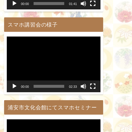
00:00
01:41
ヤ
ー
スマホ講習会の様子
動
画
プ
レ
ー
00:00
02:33
ヤ
ー
浦安市文化会館にてスマホセミナー
動