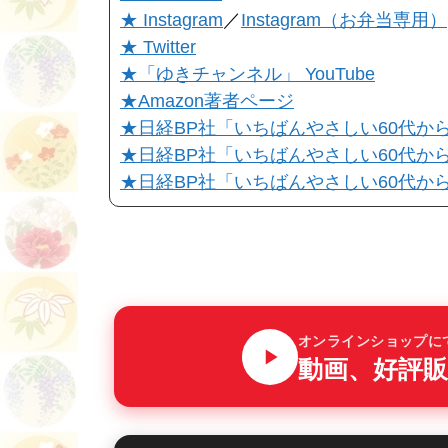
★ Instagram
／
Instagram（お弁当専用）
★ Twitter
★「ゆきチャンネル」 YouTube
★Amazon著者ページ
★日経BP社「いちばんやさしい60代からの
★日経BP社「いちばんやさしい60代からのiP
★日経BP社「いちばんやさしい60代からのi
オンラインショップに
動画、好評販