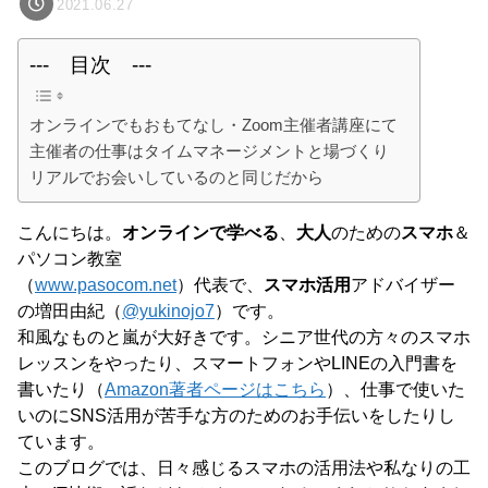
2021.06.27
--- 目次 ---
オンラインでもおもてなし・Zoom主催者講座にて
主催者の仕事はタイムマネージメントと場づくり
リアルでお会いしているのと同じだから
こんにちは。
オンラインで学べる
、
大人
のための
スマホ
＆
パソコン教室
（
www.pasocom.net
）代表で、
スマホ活用
アドバイザー
の増田由紀（
@yukinojo7
）です。
和風なものと嵐が大好きです。シニア世代の方々のスマホ
レッスンをやったり、スマートフォンやLINEの入門書を
書いたり（
Amazon著者ページはこちら
）、仕事で使いた
いのにSNS活用が苦手な方のためのお手伝いをしたりし
ています。
このブログでは、日々感じるスマホの活用法や私なりの工