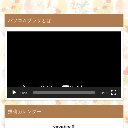
パソコムプラザとは
動
画
プ
レ
ー
ヤ
ー
00:00
01:15
投稿カレンダー
2026年8月