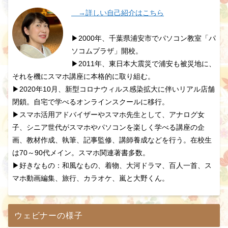
→詳しい自己紹介はこちら
▶2000年、千葉県浦安市でパソコン教室「パ
ソコムプラザ」開校。
▶2011年、東日本大震災で浦安も被災地に、
それを機にスマホ講座に本格的に取り組む。
▶2020年10月、新型コロナウィルス感染拡大に伴いリアル店舗
閉鎖。自宅で学べるオンラインスクールに移行。
▶スマホ活用アドバイザーやスマホ先生として、アナログ女
子、シニア世代がスマホやパソコンを楽しく学べる講座の企
画、教材作成、執筆、記事監修、講師養成などを行う。在校生
は70～90代メイン。スマホ関連著書多数。
▶好きなもの：和風なもの、着物、大河ドラマ、百人一首、ス
マホ動画編集、旅行、カラオケ、嵐と大野くん。
ウェビナーの様子