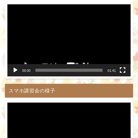
動
画
プ
レ
ー
ヤ
ー
00:00
01:41
スマホ講習会の様子
動
画
プ
レ