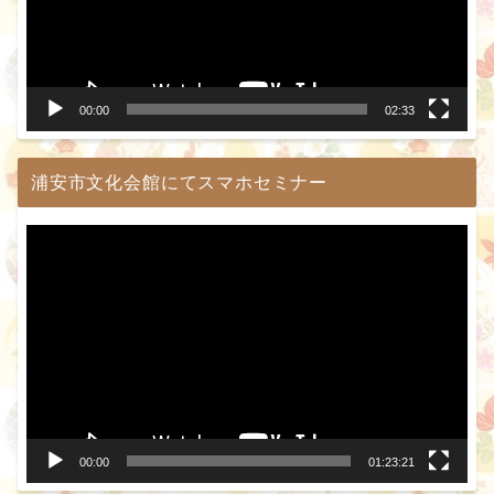
ー
ヤ
ー
00:00
02:33
浦安市文化会館にてスマホセミナー
動
画
プ
レ
ー
ヤ
ー
00:00
01:23:21