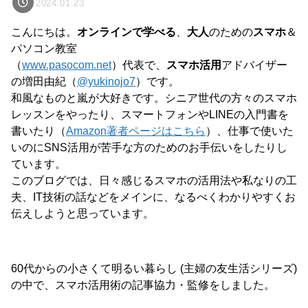
2024.01.23
こんにちは。
オンラインで学べる
、
大人
のための
スマホ
＆
パソコン教室
（
www.pasocom.net
）代表で、
スマホ活用
アドバイザー
の増田由紀（
@yukinojo7
）です。
和風なものと嵐が大好きです。シニア世代の方々のスマホ
レッスンをやったり、スマートフォンやLINEの入門書を
書いたり（
Amazon著者ページはこちら
）、仕事で使いた
いのにSNS活用が苦手な方のためのお手伝いをしたりし
ています。
このブログでは、日々感じるスマホの活用法や私なりの工
夫、IT技術の話などをメインに、なるべくわかりやすくお
伝えしようと思っています。
60代からの小さくて明るい暮らし (主婦の友生活シリーズ)
の中で、スマホ活用術の記事協力・監修をしました。