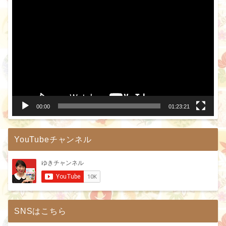
動
画
プ
レ
ー
ヤ
ー
00:00
01:23:21
YouTubeチャンネル
SNSはこちら