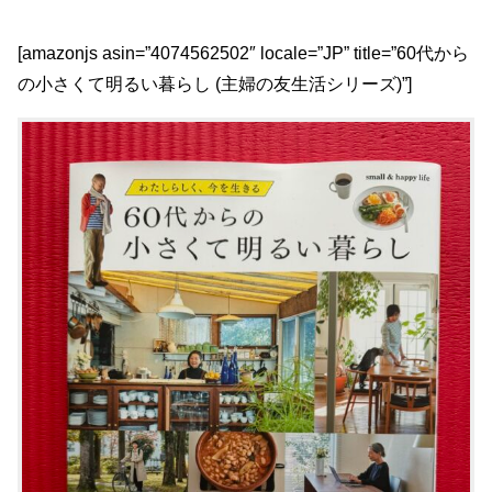
[amazonjs asin=”4074562502″ locale=”JP” title=”60代から
の小さくて明るい暮らし (主婦の友生活シリーズ)”]