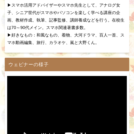
▶スマホ活用アドバイザーやスマホ先生として、アナログ女
子、シニア世代がスマホやパソコンを楽しく学べる講座の企
画、教材作成、執筆、記事監修、講師養成などを行う。在校生
は70～90代メイン。スマホ関連著書多数。
▶好きなもの：和風なもの、着物、大河ドラマ、百人一首、ス
マホ動画編集、旅行、カラオケ、嵐と大野くん。
ウェビナーの様子
動
画
プ
レ
ー
ヤ
ー