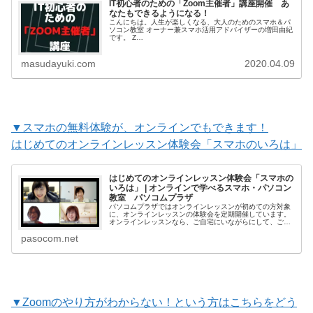
IT初心者のための「Zoom主催者」講座開催 あ
なたもできるようになる！
こんにちは。人生が楽しくなる、大人のためのスマホ＆パ
ソコン教室 オーナー兼スマホ活用アドバイザーの増田由紀
です。 Z…
masudayuki.com
2020.04.09
▼スマホの無料体験が、オンラインでもできます！
はじめてのオンラインレッスン体験会「スマホのいろは」
はじめてのオンラインレッスン体験会「スマホの
いろは」 | オンラインで学べるスマホ・パソコン
教室 パソコムプラザ
パソコムプラザではオンラインレッスンが初めての方対象
に、オンラインレッスンの体験会を定期開催しています。
オンラインレッスンなら、ご自宅にいながらにして、ご自
分のスマホの使い方が学べます。「オンラインレッスンっ
pasocom.net
てどうやるの？」「私でも本当についていける？」まずは
体験会に参加してオンラインレッスンの楽しさ、便利さを
知ってく…
▼Zoomのやり方がわからない！という方はこちらをどう