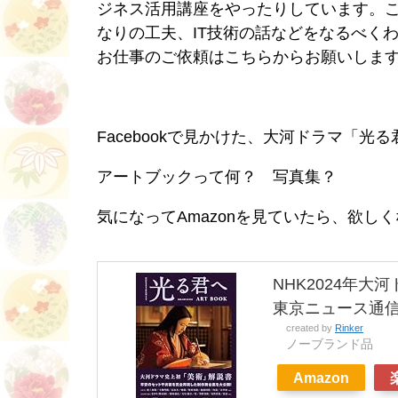
ジネス活用講座をやったりしています。
なりの工夫、IT技術の話などをなるべく
お仕事のご依頼はこちらからお願いしま
Facebookで見かけた、大河ドラマ「光
アートブックって何？ 写真集？
気になってAmazonを見ていたら、欲し
NHK2024年大河
東京ニュース通
created by
Rinker
ノーブランド品
Amazon