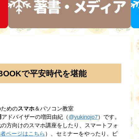
 BOOKで平安時代を堪能
のための
スマホ
＆パソコン教室
用
アドバイザーの増田由紀（
@yukinojo7
）です。
代の方向けのスマホ講座をしたり、スマートフォ
n著者ページはこちら
）、セミナーをやったり、ビ