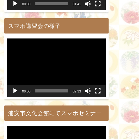
00:00
01:41
ヤ
ー
スマホ講習会の様子
動
画
プ
レ
ー
00:00
02:33
ヤ
ー
浦安市文化会館にてスマホセミナー
動