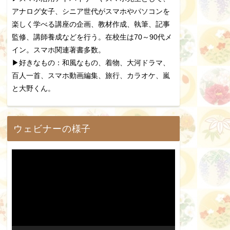
アナログ女子、シニア世代がスマホやパソコンを
楽しく学べる講座の企画、教材作成、執筆、記事
監修、講師養成などを行う。在校生は70～90代メ
イン。スマホ関連著書多数。
▶好きなもの：和風なもの、着物、大河ドラマ、
百人一首、スマホ動画編集、旅行、カラオケ、嵐
と大野くん。
ウェビナーの様子
動
画
プ
レ
ー