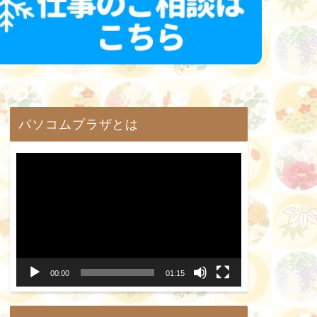
パソコムプラザとは
動
画
プ
レ
ー
00:00
01:15
ヤ
ー