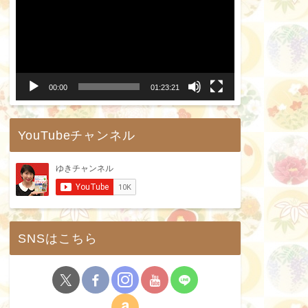
画
プ
レ
ー
00:00
01:23:21
ヤ
ー
YouTubeチャンネル
SNSはこちら