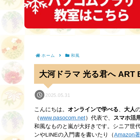
ホーム
和風
大河ドラマ 光る君へ ART
2025.05.31
こんにちは。
オンラインで学べる
、
大人
（
www.pasocom.net
）代表で、
スマホ活
和風なものと嵐が大好きです。シニア世
ンやLINEの入門書を書いたり（
Amazo