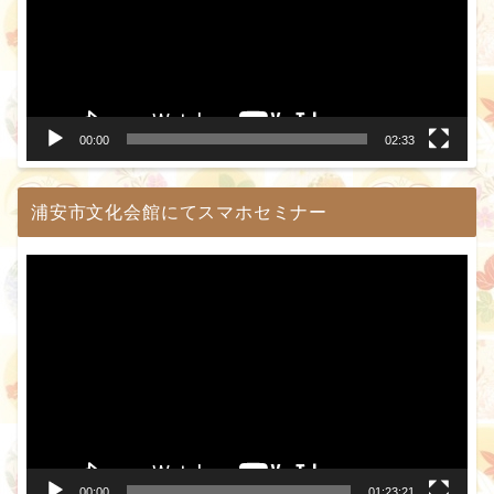
レ
ー
ヤ
ー
00:00
02:33
浦安市文化会館にてスマホセミナー
動
画
プ
レ
ー
ヤ
ー
00:00
01:23:21