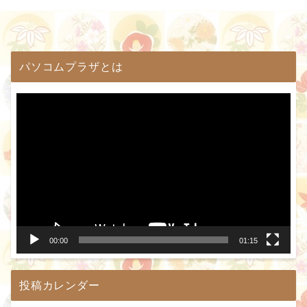
パソコムプラザとは
動
画
プ
レ
ー
ヤ
ー
00:00
01:15
投稿カレンダー