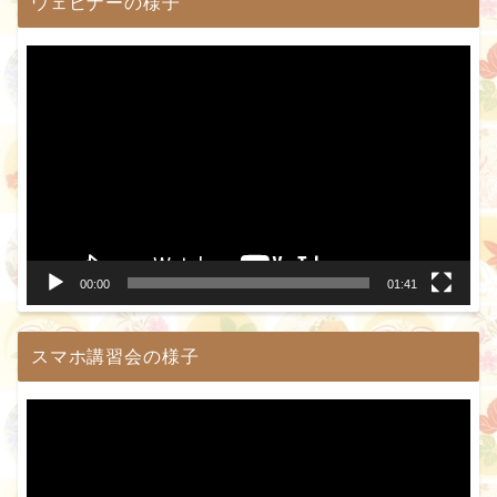
ウェビナーの様子
動
画
プ
レ
ー
ヤ
ー
00:00
01:41
スマホ講習会の様子
動
画
プ