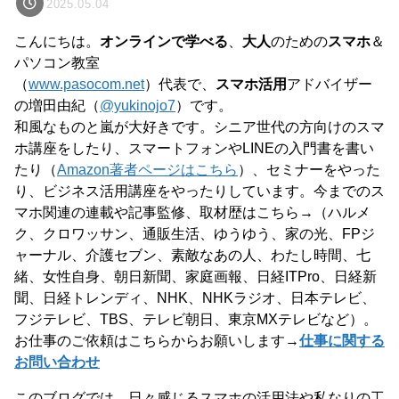
2025.05.04
こんにちは。
オンラインで学べる
、
大人
のための
スマホ
＆
パソコン教室
（
www.pasocom.net
）代表で、
スマホ活用
アドバイザー
の増田由紀（
@yukinojo7
）です。
和風なものと嵐が大好きです。シニア世代の方向けのスマ
ホ講座をしたり、スマートフォンやLINEの入門書を書い
たり（
Amazon著者ページはこちら
）、セミナーをやった
り、ビジネス活用講座をやったりしています。今までのス
マホ関連の連載や記事監修、取材歴はこちら→（ハルメ
ク、クロワッサン、通販生活、ゆうゆう、家の光、FPジ
ャーナル、介護セブン、素敵なあの人、わたし時間、七
緒、女性自身、朝日新聞、家庭画報、日経ITPro、日経新
聞、日経トレンディ、NHK、NHKラジオ、日本テレビ、
フジテレビ、TBS、テレビ朝日、東京MXテレビなど）。
お仕事のご依頼はこちらからお願いします→
仕事に関する
お問い合わせ
このブログでは、日々感じるスマホの活用法や私なりの工