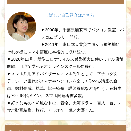
→詳しい自己紹介はこちら
▶2000年、千葉県浦安市でパソコン教室「パ
ソコムプラザ」開校。
▶2011年、東日本大震災で浦安も被災地に、
それを機にスマホ講座に本格的に取り組む。
▶2020年10月、新型コロナウィルス感染拡大に伴いリアル店舗
閉鎖。自宅で学べるオンラインスクールに移行。
▶スマホ活用アドバイザーやスマホ先生として、アナログ女
子、シニア世代がスマホやパソコンを楽しく学べる講座の企
画、教材作成、執筆、記事監修、講師養成などを行う。在校生
は70～90代メイン。スマホ関連著書多数。
▶好きなもの：和風なもの、着物、大河ドラマ、百人一首、ス
マホ動画編集、旅行、カラオケ、嵐と大野くん。