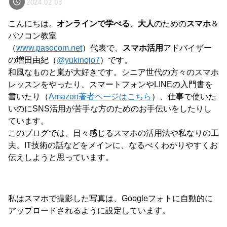
2024.02.03
こんにちは。
オンラインで学べる
、
大人
のための
スマホ
＆
パソコン教室
（
www.pasocom.net
）代表で、
スマホ活用
アドバイザー
の増田由紀（
@yukinojo7
）です。
和風なものと嵐が大好きです。シニア世代の方々のスマホ
レッスンをやったり、スマートフォンやLINEの入門書を
書いたり（
Amazon著者ページはこちら
）、仕事で使いた
いのにSNS活用が苦手な方のためのお手伝いをしたりし
ています。
このブログでは、日々感じるスマホの活用法や私なりの工
夫、IT技術の話などをメインに、なるべくわかりやすくお
伝えしようと思っています。
私はスマホで撮影した写真は、Googleフォトに自動的に
アップロードされるように設定しています。