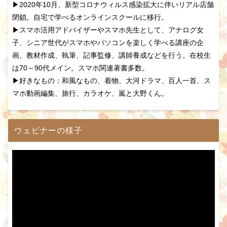
▶2020年10月、新型コロナウィルス感染拡大に伴いリアル店舗
閉鎖。自宅で学べるオンラインスクールに移行。
▶スマホ活用アドバイザーやスマホ先生として、アナログ女
子、シニア世代がスマホやパソコンを楽しく学べる講座の企
画、教材作成、執筆、記事監修、講師養成などを行う。在校生
は70～90代メイン。スマホ関連著書多数。
▶好きなもの：和風なもの、着物、大河ドラマ、百人一首、ス
マホ動画編集、旅行、カラオケ、嵐と大野くん。
ウェビナーの様子
動
画
プ
レ
ー