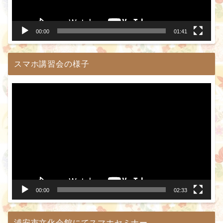
ヤ
ー
00:00
01:41
スマホ講習会の様子
動
画
プ
レ
ー
ヤ
ー
00:00
02:33
浦安市文化会館にてスマホセミナー