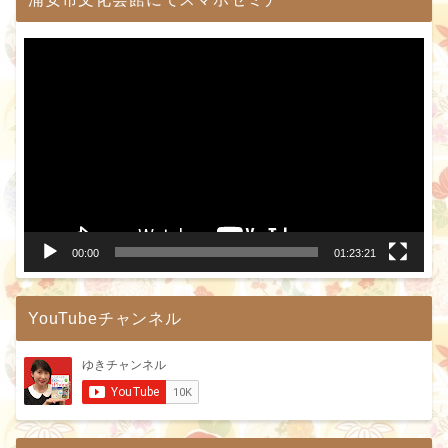
動
画
プ
レ
ー
ヤ
ー
00:00
01:23:21
YouTubeチャンネル