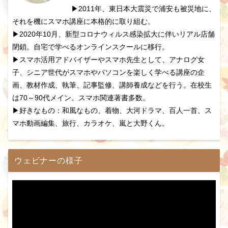
▶2011年、東日本大震災で浦安も被災地に、
それを機にスマホ講座に本格的に取り組む。
▶2020年10月、新型コロナウィルス感染拡大に伴いリアル店舗
閉鎖。自宅で学べるオンラインスクールに移行。
▶スマホ活用アドバイザーやスマホ先生として、アナログ女
子、シニア世代がスマホやパソコンを楽しく学べる講座の企
画、教材作成、執筆、記事監修、講師養成などを行う。在校生
は70～90代メイン。スマホ関連著書多数。
▶好きなもの：和風なもの、着物、大河ドラマ、百人一首、ス
マホ動画編集、旅行、カラオケ、嵐と大野くん。
ウェビナーの様子
動
画
プ