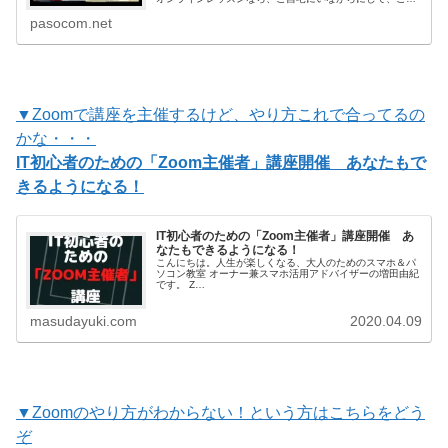
分のスマホの使い方が学べます。「オンラインレッスンっ
pasocom.net
てどうやるの？」「私でも本当についていける？」まずは
体験会に参加してオンラインレッスンの楽しさ、便利さを
知ってく…
▼Zoomで講座を主催するけど、やり方これで合ってるの
かな・・・
IT初心者のための「Zoom主催者」講座開催 あなたもで
きるようになる！
IT初心者のための「Zoom主催者」講座開催 あ
なたもできるようになる！
こんにちは。人生が楽しくなる、大人のためのスマホ＆パ
ソコン教室 オーナー兼スマホ活用アドバイザーの増田由紀
です。 Z…
masudayuki.com
2020.04.09
▼Zoomのやり方がわからない！という方はこちらをどう
ぞ