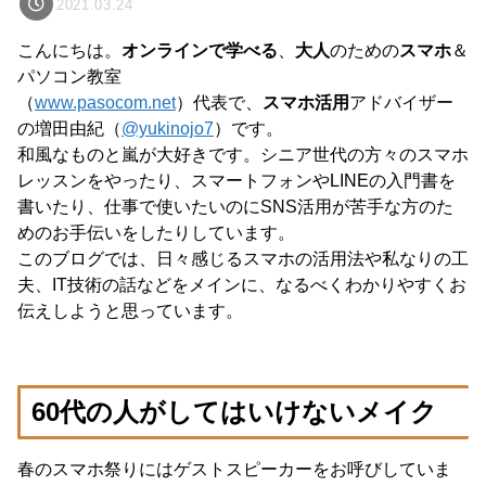
2021.03.24
こんにちは。
オンラインで学べる
、
大人
のための
スマホ
＆
パソコン教室
（
www.pasocom.net
）代表で、
スマホ活用
アドバイザー
の増田由紀（
@yukinojo7
）です。
和風なものと嵐が大好きです。シニア世代の方々のスマホ
レッスンをやったり、スマートフォンやLINEの入門書を
書いたり、仕事で使いたいのにSNS活用が苦手な方のた
めのお手伝いをしたりしています。
このブログでは、日々感じるスマホの活用法や私なりの工
夫、IT技術の話などをメインに、なるべくわかりやすくお
伝えしようと思っています。
60代の人がしてはいけないメイク
春のスマホ祭りにはゲストスピーカーをお呼びしていま