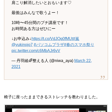
肩こり解消したいとおもいます♡
最後はみんなで歌うよー！
10時〜45分間のプチ講座です！
お時間ある方はぜひにー
↓お申込み↓
https://t.co/VdJQq0fMUt
#嵐
@yukinojo7
#パソコムプラザ
#春のスマホ祭り
pic.twitter.com/c6MbAJr6vV
— 丹羽綾🌈整える人 (@niwa_aya)
March 22,
2021
椅子に座ったままできるストレッチを教わりました。