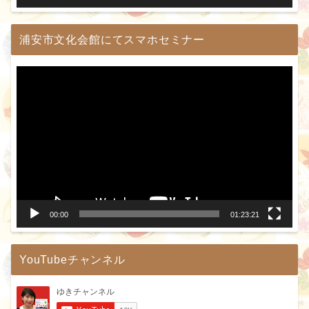
浦安市文化会館にてスマホセミナー
動
画
プ
レ
ー
ヤ
ー
00:00
01:23:21
YouTubeチャンネル