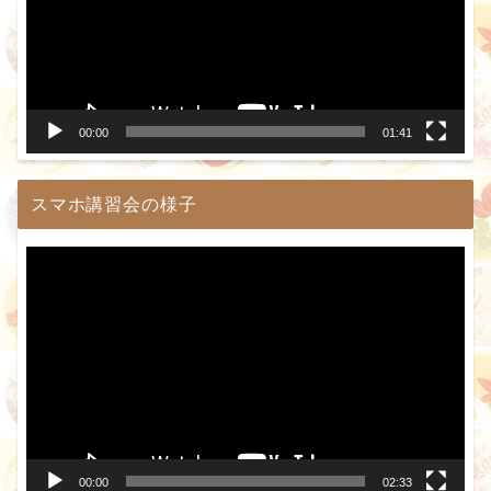
レ
ー
ヤ
ー
00:00
01:41
スマホ講習会の様子
動
画
プ
レ
ー
ヤ
ー
00:00
02:33