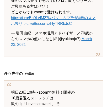
春のスマホ祭りでその道のプロに聞くシリーズ。
ご興味ある方はぜひ！
どこからでもzoomで受けられます。
https://t.co/Bb9LvIM27i
#パソコムプラザ
#春のスマ
ホ祭り
pic.twitter.com/zHyTRRbJcC
— 増田由紀・スマホ活用アドバイザー／70歳か
らのスマホの使いこなし術 (@yukinojo7)
March
23, 2021
丹羽先生のTwitter
明日23日10時〜zoomで無料！開催の
10歳若返るストレッチは
嵐の曲「Love so sweet 」で