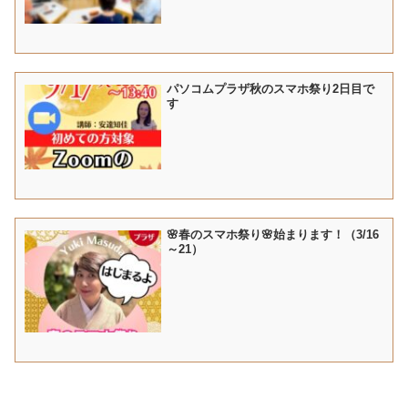
パソコムプラザ秋のスマホ祭り2日目で
す
🌸春のスマホ祭り🌸始まります！（3/16
～21）