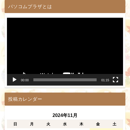
パソコムプラザとは
動
画
プ
レ
ー
ヤ
ー
00:00
01:15
投稿カレンダー
2024年11月
日
月
火
水
木
金
土