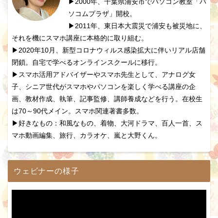
▶2000年、千葉県浦安市でパソコン教室「パ
ソコムプラザ」開校。
▶2011年、東日本大震災で浦安も被災地に、
それを機にスマホ講座に本格的に取り組む。
▶2020年10月、新型コロナウィルス感染拡大に伴いリアル店舗
閉鎖。自宅で学べるオンラインスクールに移行。
▶スマホ活用アドバイザーやスマホ先生として、アナログ女
子、シニア世代がスマホやパソコンを楽しく学べる講座の企
画、教材作成、執筆、記事監修、講師養成などを行う。在校生
は70～90代メイン。スマホ関連著書多数。
▶好きなもの：和風なもの、着物、大河ドラマ、百人一首、ス
マホ動画編集、旅行、カラオケ、嵐と大野くん。
ウェビナーの様子
動
画