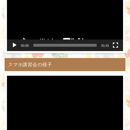
プ
レ
ー
ヤ
ー
00:00
01:41
スマホ講習会の様子
動
画
プ
レ
ー
ヤ
ー