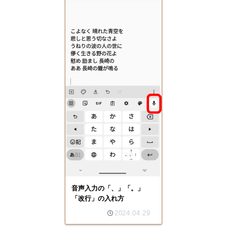
音声入力の「、」「。」
「改行」の入れ方
2024.04.29