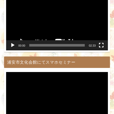
画
プ
レ
ー
ヤ
ー
00:00
02:33
浦安市文化会館にてスマホセミナー
動
画
プ
レ
ー
ヤ