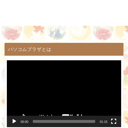
パソコムプラザとは
動
画
プ
レ
ー
ヤ
ー
00:00
01:15