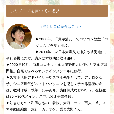
このブログを書いている人
→詳しい自己紹介はこちら
▶2000年、千葉県浦安市でパソコン教室「パ
ソコムプラザ」開校。
▶2011年、東日本大震災で浦安も被災地に、
それを機にスマホ講座に本格的に取り組む。
▶2020年10月、新型コロナウィルス感染拡大に伴いリアル店舗
閉鎖。自宅で学べるオンラインスクールに移行。
▶スマホ活用アドバイザーやスマホ先生として、アナログ女
子、シニア世代がスマホやパソコンを楽しく学べる講座の企
画、教材作成、執筆、記事監修、講師養成などを行う。在校生
は70～90代メイン。スマホ関連著書多数。
▶好きなもの：和風なもの、着物、大河ドラマ、百人一首、ス
マホ動画編集、旅行、カラオケ、嵐と大野くん。