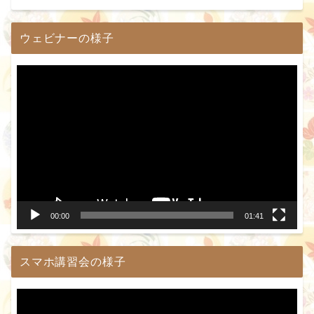
ウェビナーの様子
動
画
プ
レ
ー
ヤ
ー
00:00
01:41
スマホ講習会の様子
動