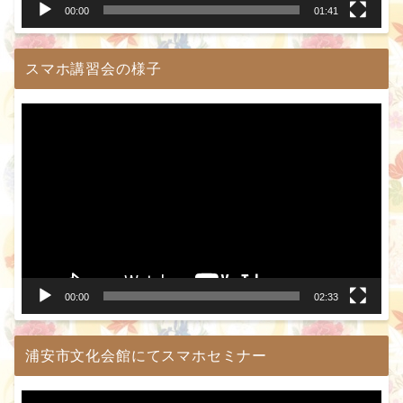
00:00
01:41
スマホ講習会の様子
動
画
プ
レ
ー
ヤ
ー
00:00
02:33
浦安市文化会館にてスマホセミナー
動