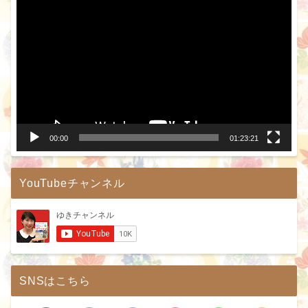
画
プ
レ
ー
ヤ
ー
00:00
01:23:21
YouTubeチャンネル
SNSはこちら