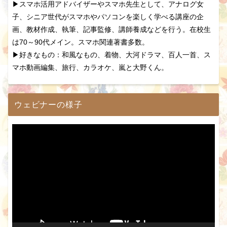
▶スマホ活用アドバイザーやスマホ先生として、アナログ女
子、シニア世代がスマホやパソコンを楽しく学べる講座の企
画、教材作成、執筆、記事監修、講師養成などを行う。在校生
は70～90代メイン。スマホ関連著書多数。
▶好きなもの：和風なもの、着物、大河ドラマ、百人一首、ス
マホ動画編集、旅行、カラオケ、嵐と大野くん。
ウェビナーの様子
動
画
プ
レ
ー
ヤ
ー