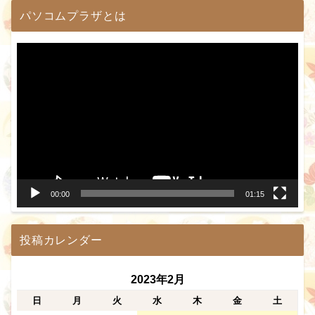
パソコムプラザとは
動
画
プ
レ
ー
ヤ
ー
00:00
01:15
投稿カレンダー
2023年2月
日
月
火
水
木
金
土