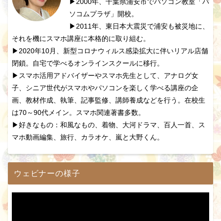
▶2000年、千葉県浦安市でパソコン教室「パ
ソコムプラザ」開校。
▶2011年、東日本大震災で浦安も被災地に、
それを機にスマホ講座に本格的に取り組む。
▶2020年10月、新型コロナウィルス感染拡大に伴いリアル店舗
閉鎖。自宅で学べるオンラインスクールに移行。
▶スマホ活用アドバイザーやスマホ先生として、アナログ女
子、シニア世代がスマホやパソコンを楽しく学べる講座の企
画、教材作成、執筆、記事監修、講師養成などを行う。在校生
は70～90代メイン。スマホ関連著書多数。
▶好きなもの：和風なもの、着物、大河ドラマ、百人一首、ス
マホ動画編集、旅行、カラオケ、嵐と大野くん。
ウェビナーの様子
動
画