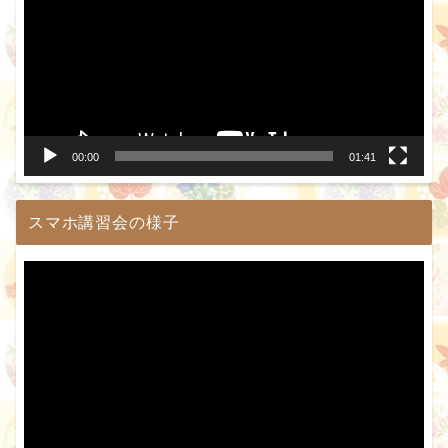
プ
レ
ー
ヤ
ー
00:00
01:41
スマホ講習会の様子
動
画
プ
レ
ー
ヤ
ー