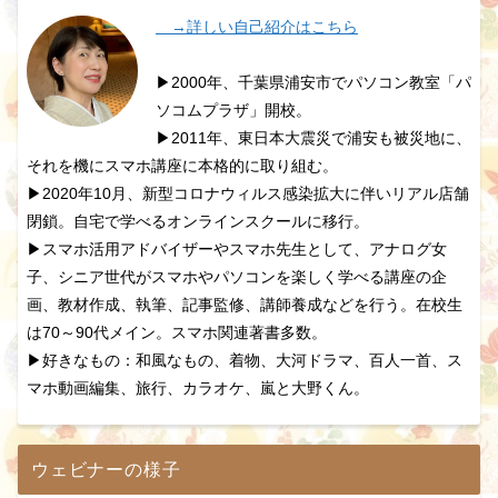
→詳しい自己紹介はこちら
▶2000年、千葉県浦安市でパソコン教室「パ
ソコムプラザ」開校。
▶2011年、東日本大震災で浦安も被災地に、
それを機にスマホ講座に本格的に取り組む。
▶2020年10月、新型コロナウィルス感染拡大に伴いリアル店舗
閉鎖。自宅で学べるオンラインスクールに移行。
▶スマホ活用アドバイザーやスマホ先生として、アナログ女
子、シニア世代がスマホやパソコンを楽しく学べる講座の企
画、教材作成、執筆、記事監修、講師養成などを行う。在校生
は70～90代メイン。スマホ関連著書多数。
▶好きなもの：和風なもの、着物、大河ドラマ、百人一首、ス
マホ動画編集、旅行、カラオケ、嵐と大野くん。
ウェビナーの様子