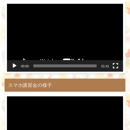
動
画
プ
レ
ー
ヤ
ー
00:00
01:41
スマホ講習会の様子
動
画
プ
レ