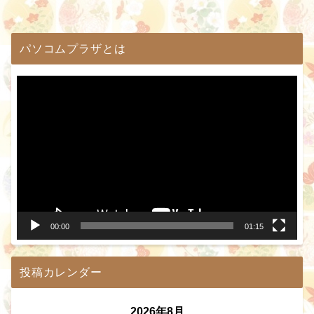
パソコムプラザとは
動
画
プ
レ
ー
ヤ
ー
00:00
01:15
投稿カレンダー
2026年8月