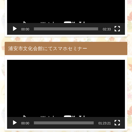
ー
ヤ
ー
00:00
02:33
浦安市文化会館にてスマホセミナー
動
画
プ
レ
ー
ヤ
ー
00:00
01:23:21