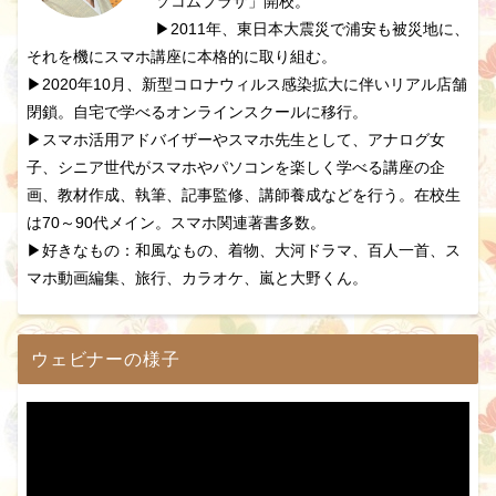
ソコムプラザ」開校。
▶2011年、東日本大震災で浦安も被災地に、
それを機にスマホ講座に本格的に取り組む。
▶2020年10月、新型コロナウィルス感染拡大に伴いリアル店舗
閉鎖。自宅で学べるオンラインスクールに移行。
▶スマホ活用アドバイザーやスマホ先生として、アナログ女
子、シニア世代がスマホやパソコンを楽しく学べる講座の企
画、教材作成、執筆、記事監修、講師養成などを行う。在校生
は70～90代メイン。スマホ関連著書多数。
▶好きなもの：和風なもの、着物、大河ドラマ、百人一首、ス
マホ動画編集、旅行、カラオケ、嵐と大野くん。
ウェビナーの様子
動
画
プ