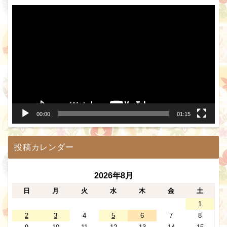
動
画
プ
レ
ー
ヤ
ー
00:00
01:15
投稿カレンダー
2026年8月
日
月
火
水
木
金
土
1
2
3
4
5
6
7
8