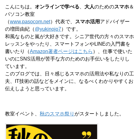
こんにちは。
オンラインで学べる
、
大人
のための
スマホ
＆
パソコン教室
（
www.pasocom.net
）代表で、
スマホ活用
アドバイザー
の増田由紀（
@yukinojo7
）です。
和風なものと嵐が大好きです。シニア世代の方々のスマホ
レッスンをやったり、スマートフォンやLINEの入門書を
書いたり（
Amazon著者ページはこちら
）、仕事で使いた
いのにSNS活用が苦手な方のためのお手伝いをしたりし
ています。
このブログでは、日々感じるスマホの活用法や私なりの工
夫、IT技術の話などをメインに、なるべくわかりやすくお
伝えしようと思っています。
教室イベント、
秋のスマホ祭り
がスタートしました。