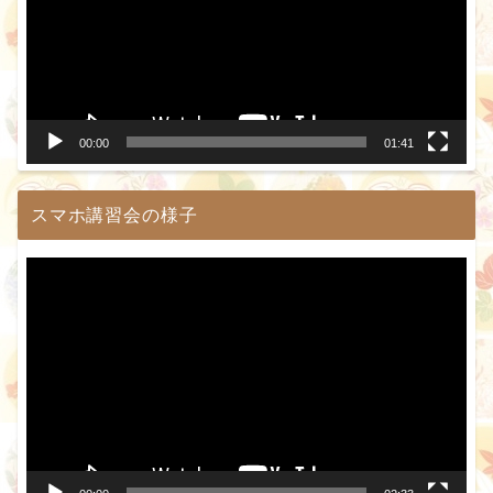
レ
ー
ヤ
ー
00:00
01:41
スマホ講習会の様子
動
画
プ
レ
ー
ヤ
ー