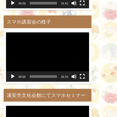
00:00
01:41
ヤ
ー
スマホ講習会の様子
動
画
プ
レ
ー
00:00
02:33
ヤ
ー
浦安市文化会館にてスマホセミナー
動