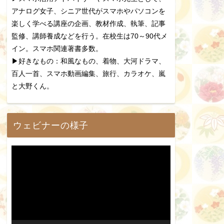
アナログ女子、シニア世代がスマホやパソコンを
楽しく学べる講座の企画、教材作成、執筆、記事
監修、講師養成などを行う。在校生は70～90代メ
イン。スマホ関連著書多数。
▶好きなもの：和風なもの、着物、大河ドラマ、
百人一首、スマホ動画編集、旅行、カラオケ、嵐
と大野くん。
ウェビナーの様子
動
画
プ
レ
ー