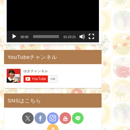
画
プ
レ
ー
00:00
01:23:21
ヤ
ー
YouTubeチャンネル
SNSはこちら