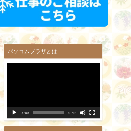
パソコムプラザとは
動
画
プ
レ
ー
00:00
01:15
ヤ
ー