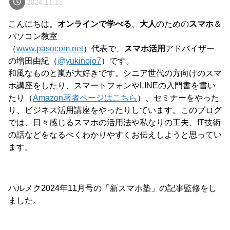
2024.11.13
こんにちは。
オンラインで学べる
、
大人
のための
スマホ
＆
パソコン教室
（
www.pasocom.net
）代表で、
スマホ活用
アドバイザー
の増田由紀（
@yukinojo7
）です。
和風なものと嵐が大好きです。シニア世代の方向けのスマ
ホ講座をしたり、スマートフォンやLINEの入門書を書い
たり（
Amazon著者ページはこちら
）、セミナーをやった
り、ビジネス活用講座をやったりしています。このブログ
では、日々感じるスマホの活用法や私なりの工夫、IT技術
の話などをなるべくわかりやすくお伝えしようと思ってい
ます。
ハルメク2024年11月号の「新スマホ塾」の記事監修をし
ました。