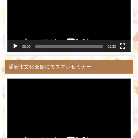
プ
レ
ー
ヤ
ー
00:00
02:33
浦安市文化会館にてスマホセミナー
動
画
プ
レ
ー
ヤ
ー