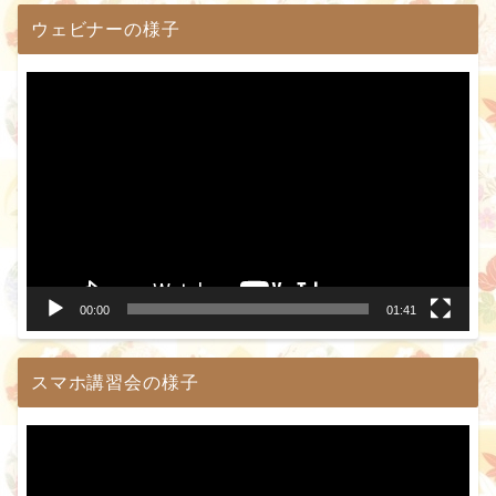
ウェビナーの様子
動
画
プ
レ
ー
ヤ
ー
00:00
01:41
スマホ講習会の様子
動
画