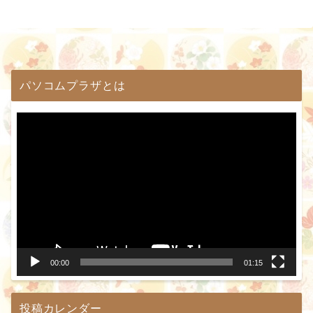
パソコムプラザとは
動
画
プ
レ
ー
ヤ
ー
00:00
01:15
投稿カレンダー