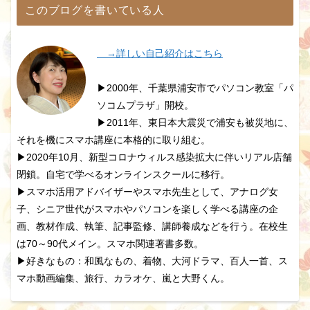
このブログを書いている人
→詳しい自己紹介はこちら
▶2000年、千葉県浦安市でパソコン教室「パ
ソコムプラザ」開校。
▶2011年、東日本大震災で浦安も被災地に、
それを機にスマホ講座に本格的に取り組む。
▶2020年10月、新型コロナウィルス感染拡大に伴いリアル店舗
閉鎖。自宅で学べるオンラインスクールに移行。
▶スマホ活用アドバイザーやスマホ先生として、アナログ女
子、シニア世代がスマホやパソコンを楽しく学べる講座の企
画、教材作成、執筆、記事監修、講師養成などを行う。在校生
は70～90代メイン。スマホ関連著書多数。
▶好きなもの：和風なもの、着物、大河ドラマ、百人一首、ス
マホ動画編集、旅行、カラオケ、嵐と大野くん。