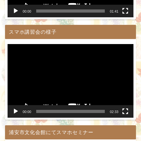
ー
00:00
01:41
スマホ講習会の様子
動
画
プ
レ
ー
ヤ
ー
00:00
02:33
浦安市文化会館にてスマホセミナー