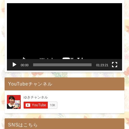
動
画
プ
レ
ー
ヤ
ー
00:00
01:23:21
YouTubeチャンネル
SNSはこちら