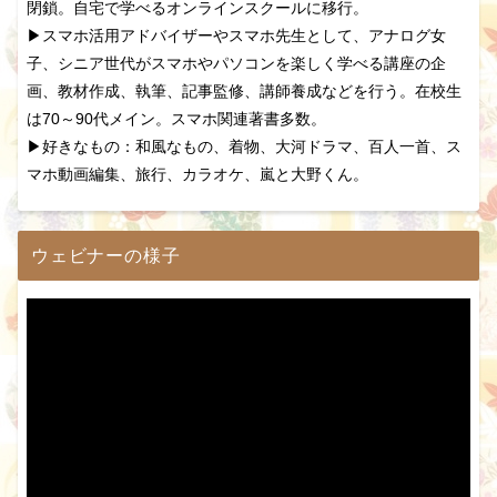
閉鎖。自宅で学べるオンラインスクールに移行。
▶スマホ活用アドバイザーやスマホ先生として、アナログ女
子、シニア世代がスマホやパソコンを楽しく学べる講座の企
画、教材作成、執筆、記事監修、講師養成などを行う。在校生
は70～90代メイン。スマホ関連著書多数。
▶好きなもの：和風なもの、着物、大河ドラマ、百人一首、ス
マホ動画編集、旅行、カラオケ、嵐と大野くん。
ウェビナーの様子
動
画
プ
レ
ー
ヤ