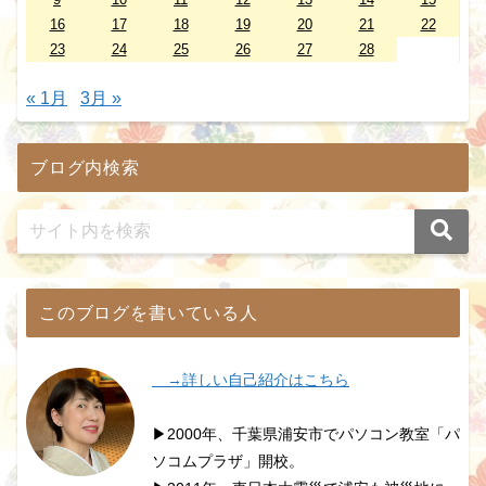
16
17
18
19
20
21
22
23
24
25
26
27
28
« 1月
3月 »
ブログ内検索
このブログを書いている人
→詳しい自己紹介はこちら
▶2000年、千葉県浦安市でパソコン教室「パ
ソコムプラザ」開校。