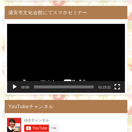
浦安市文化会館にてスマホセミナー
動
画
プ
レ
ー
ヤ
ー
00:00
01:23:21
YouTubeチャンネル