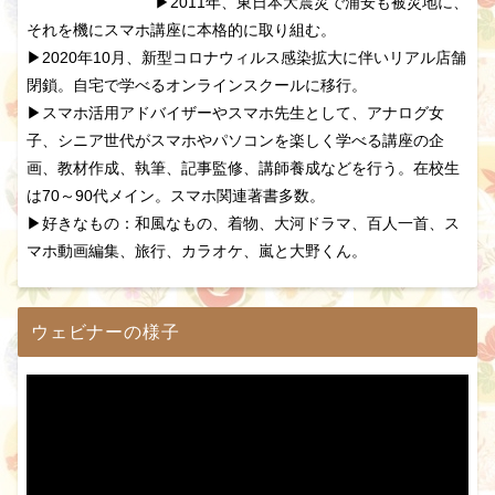
▶2011年、東日本大震災で浦安も被災地に、
それを機にスマホ講座に本格的に取り組む。
▶2020年10月、新型コロナウィルス感染拡大に伴いリアル店舗
閉鎖。自宅で学べるオンラインスクールに移行。
▶スマホ活用アドバイザーやスマホ先生として、アナログ女
子、シニア世代がスマホやパソコンを楽しく学べる講座の企
画、教材作成、執筆、記事監修、講師養成などを行う。在校生
は70～90代メイン。スマホ関連著書多数。
▶好きなもの：和風なもの、着物、大河ドラマ、百人一首、ス
マホ動画編集、旅行、カラオケ、嵐と大野くん。
ウェビナーの様子
動
画
プ
レ