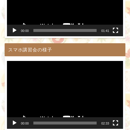
ー
ヤ
ー
00:00
01:41
スマホ講習会の様子
動
画
プ
レ
ー
ヤ
ー
00:00
02:33