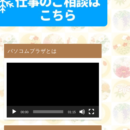
パソコムプラザとは
動
画
プ
レ
ー
00:00
01:15
ヤ
ー