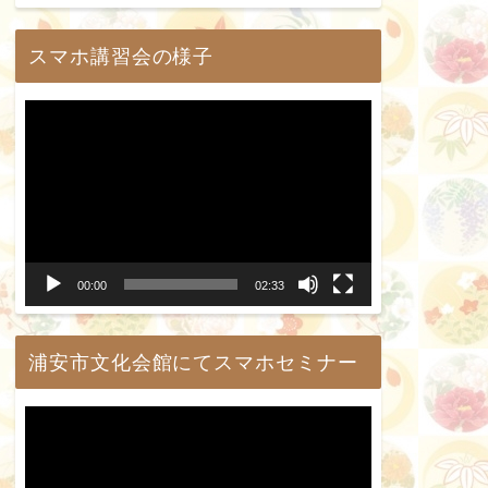
ー
スマホ講習会の様子
動
画
プ
レ
ー
00:00
02:33
ヤ
ー
浦安市文化会館にてスマホセミナー
動
画