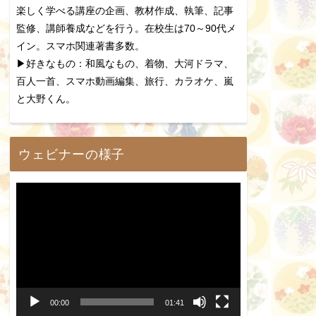
楽しく学べる講座の企画、教材作成、執筆、記事
監修、講師養成などを行う。在校生は70～90代メ
イン。スマホ関連著書多数。
▶好きなもの：和風なもの、着物、大河ドラマ、
百人一首、スマホ動画編集、旅行、カラオケ、嵐
と大野くん。
ウェビナーの様子
動
画
プ
レ
ー
00:00
01:41
ヤ