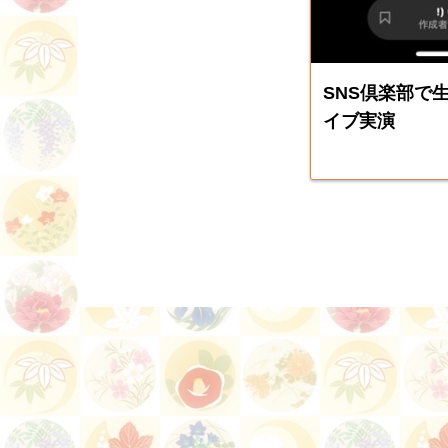
SNS倶楽部で
イブ実演