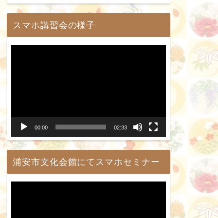
ー
スマホ講習会の様子
動
画
プ
レ
ー
00:00
02:33
ヤ
ー
浦安市文化会館にてスマホセミナー
動
画