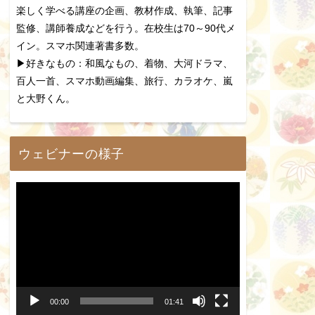
楽しく学べる講座の企画、教材作成、執筆、記事
監修、講師養成などを行う。在校生は70～90代メ
イン。スマホ関連著書多数。
▶好きなもの：和風なもの、着物、大河ドラマ、
百人一首、スマホ動画編集、旅行、カラオケ、嵐
と大野くん。
ウェビナーの様子
動
画
プ
レ
ー
00:00
01:41
ヤ