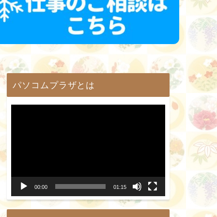
パソコムプラザとは
動
画
プ
レ
ー
00:00
01:15
ヤ
ー