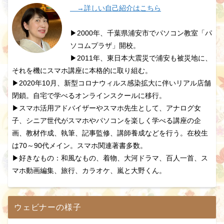
→詳しい自己紹介はこちら
▶2000年、千葉県浦安市でパソコン教室「パ
ソコムプラザ」開校。
▶2011年、東日本大震災で浦安も被災地に、
それを機にスマホ講座に本格的に取り組む。
▶2020年10月、新型コロナウィルス感染拡大に伴いリアル店舗
閉鎖。自宅で学べるオンラインスクールに移行。
▶スマホ活用アドバイザーやスマホ先生として、アナログ女
子、シニア世代がスマホやパソコンを楽しく学べる講座の企
画、教材作成、執筆、記事監修、講師養成などを行う。在校生
は70～90代メイン。スマホ関連著書多数。
▶好きなもの：和風なもの、着物、大河ドラマ、百人一首、ス
マホ動画編集、旅行、カラオケ、嵐と大野くん。
ウェビナーの様子