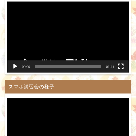
動
画
プ
レ
ー
ヤ
ー
00:00
01:41
スマホ講習会の様子
動
画
プ
レ