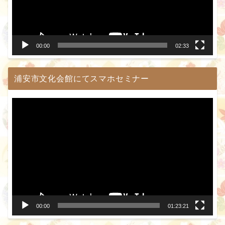
ー
ヤ
ー
00:00
02:33
浦安市文化会館にてスマホセミナー
動
画
プ
レ
ー
ヤ
ー
00:00
01:23:21