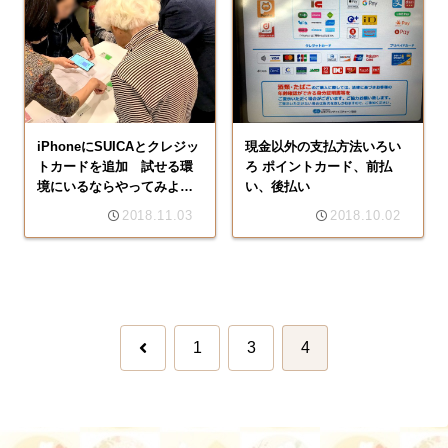
iPhoneにSUICAとクレジッ
現金以外の支払方法いろい
トカードを追加 試せる環
ろ ポイントカード、前払
境にいるならやってみよ
い、後払い
う！
2018.11.03
2018.10.02
前
1
3
4
へ