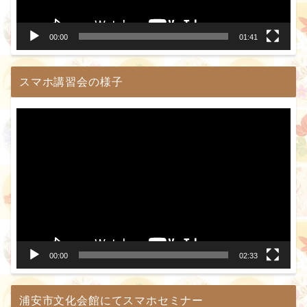
ー
00:00
01:41
スマホ講習会の様子
動
画
プ
レ
ー
ヤ
ー
00:00
02:33
浦安市文化会館にてスマホセミナー