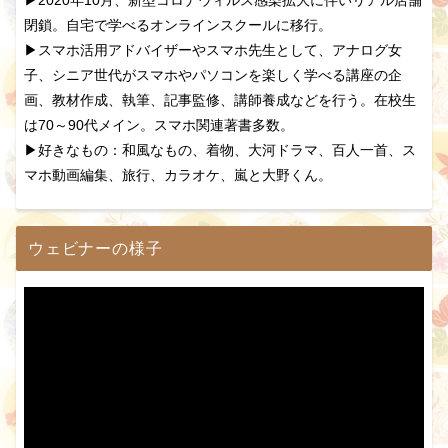
▶2020年10月、新型コロナウィルス感染拡大に伴いリアル店舗
閉鎖。自宅で学べるオンラインスクールに移行。
▶スマホ活用アドバイザーやスマホ先生として、アナログ女
子、シニア世代がスマホやパソコンを楽しく学べる講座の企
画、教材作成、執筆、記事監修、講師養成などを行う。在校生
は70～90代メイン。スマホ関連著書多数。
▶好きなもの：和風なもの、着物、大河ドラマ、百人一首、ス
マホ動画編集、旅行、カラオケ、嵐と大野くん。
ウェビナーの様子
動
画
プ
レ
ー
ヤ