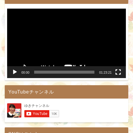
動
画
プ
レ
ー
ヤ
ー
00:00
01:23:21
YouTubeチャンネル