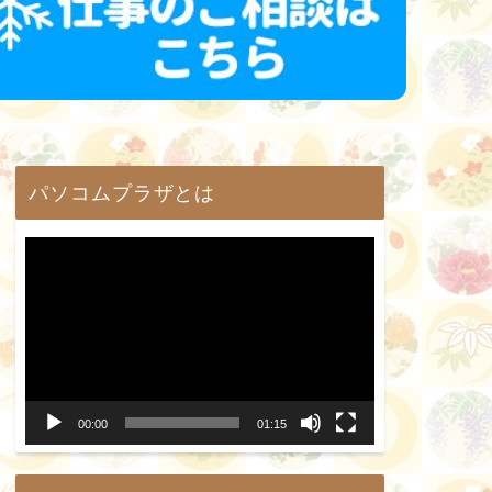
パソコムプラザとは
動
画
プ
レ
ー
00:00
01:15
ヤ
ー