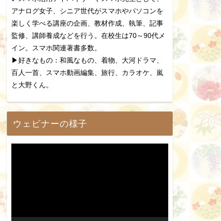
アナログ女子、シニア世代がスマホやパソコンを
楽しく学べる講座の企画、教材作成、執筆、記事
監修、講師養成などを行う。在校生は70～90代メ
イン。スマホ関連著書多数。
▶好きなもの：和風なもの、着物、大河ドラマ、
百人一首、スマホ動画編集、旅行、カラオケ、嵐
と大野くん。
ウェビナーの様子
動
画
プ
レ
ー