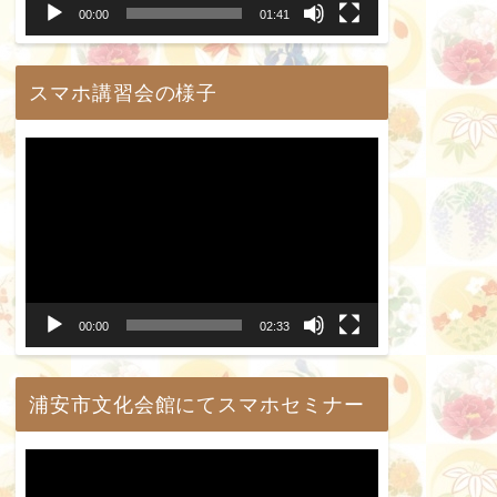
00:00
01:41
ヤ
ー
スマホ講習会の様子
動
画
プ
レ
ー
00:00
02:33
ヤ
ー
浦安市文化会館にてスマホセミナー
動