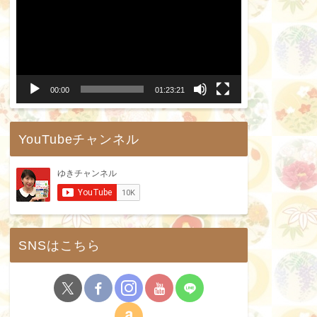
画
プ
レ
ー
00:00
01:23:21
ヤ
ー
YouTubeチャンネル
SNSはこちら