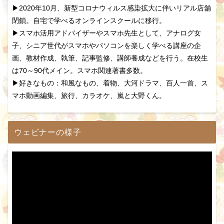
▶2020年10月、新型コロナウィルス感染拡大に伴いリアル店舗
閉鎖。自宅で学べるオンラインスクールに移行。
▶スマホ活用アドバイザーやスマホ先生として、アナログ女
子、シニア世代がスマホやパソコンを楽しく学べる講座の企
画、教材作成、執筆、記事監修、講師養成などを行う。在校生
は70～90代メイン。スマホ関連著書多数。
▶好きなもの：和風なもの、着物、大河ドラマ、百人一首、ス
マホ動画編集、旅行、カラオケ、嵐と大野くん。
ウェビナーの様子
動
画
プ
レ
ー