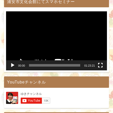
浦安市文化会館にてスマホセミナー
動
画
プ
レ
ー
ヤ
ー
00:00
01:23:21
YouTubeチャンネル