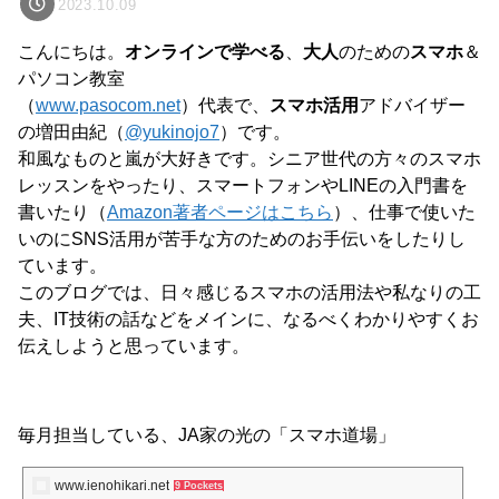
2023.10.09
こんにちは。
オンラインで学べる
、
大人
のための
スマホ
＆
パソコン教室
（
www.pasocom.net
）代表で、
スマホ活用
アドバイザー
の増田由紀（
@yukinojo7
）です。
和風なものと嵐が大好きです。シニア世代の方々のスマホ
レッスンをやったり、スマートフォンやLINEの入門書を
書いたり（
Amazon著者ページはこちら
）、仕事で使いた
いのにSNS活用が苦手な方のためのお手伝いをしたりし
ています。
このブログでは、日々感じるスマホの活用法や私なりの工
夫、IT技術の話などをメインに、なるべくわかりやすくお
伝えしようと思っています。
毎月担当している、JA家の光の「スマホ道場」
www.ienohikari.net
9 Pockets