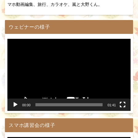
マホ動画編集、旅行、カラオケ、嵐と大野くん。
ウェビナーの様子
動
画
プ
レ
ー
ヤ
ー
00:00
01:41
スマホ講習会の様子