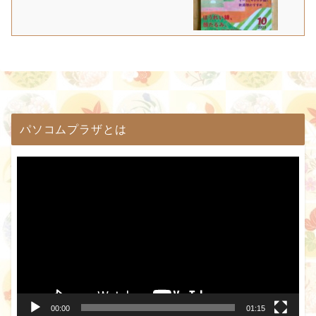
パソコムプラザとは
動
画
プ
レ
ー
ヤ
ー
00:00
01:15