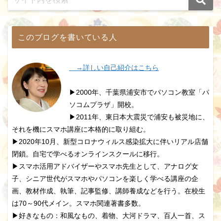
このブログを書いている人
→詳しい自己紹介はこちら
▶2000年、千葉県浦安市でパソコン教室「パ
ソコムプラザ」開校。
▶2011年、東日本大震災で浦安も被災地に、
それを機にスマホ講座に本格的に取り組む。
▶2020年10月、新型コロナウィルス感染拡大に伴いリアル店舗
閉鎖。自宅で学べるオンラインスクールに移行。
▶スマホ活用アドバイザーやスマホ先生として、アナログ女
子、シニア世代がスマホやパソコンを楽しく学べる講座の企
画、教材作成、執筆、記事監修、講師養成などを行う。在校生
は70～90代メイン。スマホ関連著書多数。
▶好きなもの：和風なもの、着物、大河ドラマ、百人一首、ス