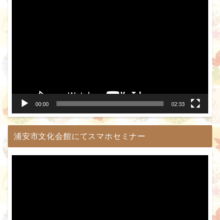
動
画
プ
レ
ー
ヤ
ー
00:00
02:33
浦安市文化会館にてスマホセミナー
動
画
プ
レ
ー