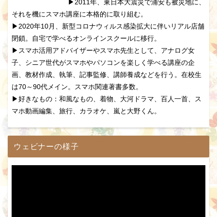
▶2011年、東日本大震災で浦安も被災地に、
それを機にスマホ講座に本格的に取り組む。
▶2020年10月、新型コロナウィルス感染拡大に伴いリアル店舗
閉鎖。自宅で学べるオンラインスクールに移行。
▶スマホ活用アドバイザーやスマホ先生として、アナログ女
子、シニア世代がスマホやパソコンを楽しく学べる講座の企
画、教材作成、執筆、記事監修、講師養成などを行う。在校生
は70～90代メイン。スマホ関連著書多数。
▶好きなもの：和風なもの、着物、大河ドラマ、百人一首、ス
マホ動画編集、旅行、カラオケ、嵐と大野くん。
ウェビナーの様子
動
画
プ
レ