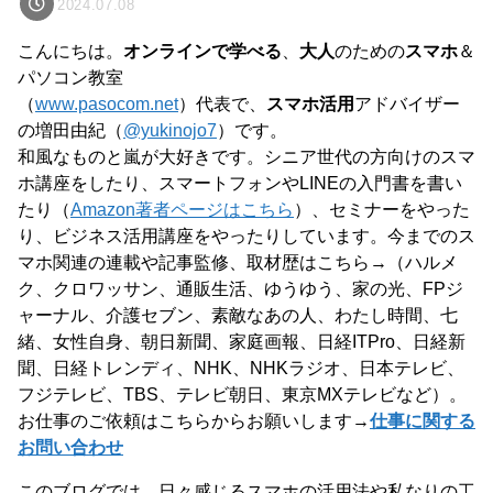
2024.07.08
こんにちは。
オンラインで学べる
、
大人
のための
スマホ
＆
パソコン教室
（
www.pasocom.net
）代表で、
スマホ活用
アドバイザー
の増田由紀（
@yukinojo7
）です。
和風なものと嵐が大好きです。シニア世代の方向けのスマ
ホ講座をしたり、スマートフォンやLINEの入門書を書い
たり（
Amazon著者ページはこちら
）、セミナーをやった
り、ビジネス活用講座をやったりしています。今までのス
マホ関連の連載や記事監修、取材歴はこちら→（ハルメ
ク、クロワッサン、通販生活、ゆうゆう、家の光、FPジ
ャーナル、介護セブン、素敵なあの人、わたし時間、七
緒、女性自身、朝日新聞、家庭画報、日経ITPro、日経新
聞、日経トレンディ、NHK、NHKラジオ、日本テレビ、
フジテレビ、TBS、テレビ朝日、東京MXテレビなど）。
お仕事のご依頼はこちらからお願いします→
仕事に関する
お問い合わせ
このブログでは、日々感じるスマホの活用法や私なりの工