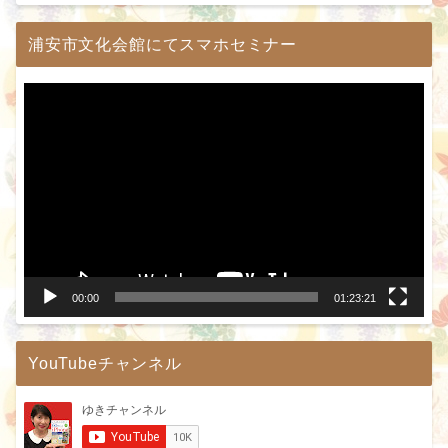
浦安市文化会館にてスマホセミナー
動
画
プ
レ
ー
ヤ
ー
00:00
01:23:21
YouTubeチャンネル